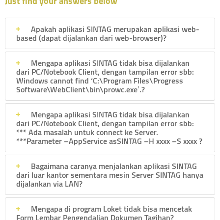
Just find your answers below
Apakah aplikasi SINTAG merupakan aplikasi web-
based (dapat dijalankan dari web-browser)?
Mengapa aplikasi SINTAG tidak bisa dijalankan
dari PC/Notebook Client, dengan tampilan error sbb:
Windows cannot find ‘C:\Program Files\Progress
Software\WebClient\bin\prowc.exe’.?
Mengapa aplikasi SINTAG tidak bisa dijalankan
dari PC/Notebook Client, dengan tampilan error sbb:
*** Ada masalah untuk connect ke Server.
***Parameter –AppService asSINTAG –H xxxx –S xxxx ?
Bagaimana caranya menjalankan aplikasi SINTAG
dari luar kantor sementara mesin Server SINTAG hanya
dijalankan via LAN?
Mengapa di program Loket tidak bisa mencetak
Form Lembar Pengendalian Dokumen Tagihan?