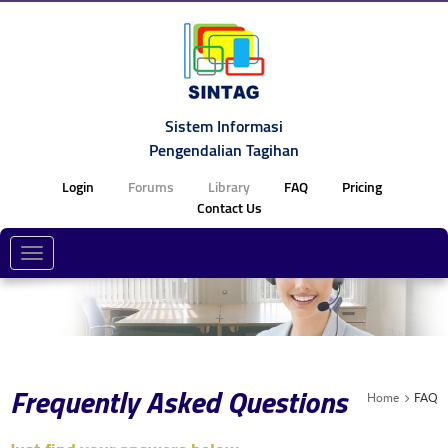
Sistem Informasi
Pengendalian Tagihan
Login
Forums
Library
FAQ
Pricing
Contact Us
Toggle
navigation
Frequently Asked Questions
Home
FAQ