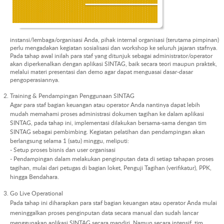
instansi/lembaga/organisasi Anda, pihak internal organisasi (terutama pimpinan)
perlu mengadakan kegiatan sosialisasi dan workshop ke seluruh jajaran stafnya.
Pada tahap awal inilah para staf yang ditunjuk sebagai
administrator/operator
akan diperkenalkan dengan aplikasi SINTAG, baik secara teori maupun praktek,
melalui materi presentasi dan demo agar dapat menguasai dasar-dasar
pengoperasiannya.
Training & Pendampingan Penggunaan SINTAG
Agar para staf bagian keuangan atau operator Anda nantinya dapat lebih
mudah memahami proses administrasi dokumen tagihan ke dalam aplikasi
SINTAG, pada tahap ini, implementasi dilakukan bersama-sama dengan tim
SINTAG sebagai pembimbing. Kegiatan pelatihan dan pendampingan akan
berlangsung selama 1 (satu) minggu, meliputi:
- Setup proses bisnis dan user organisasi
- Pendampingan dalam melakukan penginputan data di setiap tahapan proses
tagihan, mulai dari petugas di bagian loket, Penguji Tagihan (verifikatur), PPK,
hingga Bendahara.
Go Live Operational
Pada tahap ini diharapkan para staf bagian keuangan atau operator Anda mulai
meninggalkan proses penginputan data secara manual dan sudah lancar
menggunakan aplikasi SINTAG secara mandiri. Namun secara intensif, tim