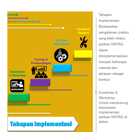
Tahapan
Implementasi
Berdasarkan
pengalaman praktis
yang telah dilalui,
aplikasi SINTAG
dapat
diimplementasikan
menjadi beberapa
metode dan
tahapan sebagai
berikut:
Sosialisasi &
Workshop
Untuk mendukung
kesuksesan
implementasi
aplikasi SINTAG di
dalam